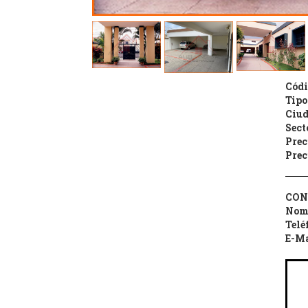
Códi
Tipo
Ciud
Sect
Prec
Prec
CON
Nom
Telé
E-Ma