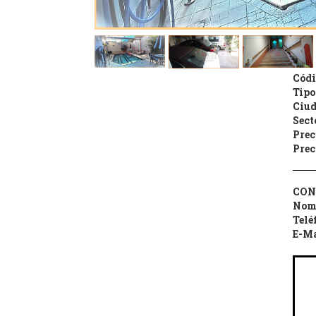
Códi
Tipo
Ciud
Sect
Prec
Prec
CON
Nom
Telé
E-Ma